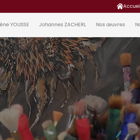
Accuei
lène YOUSSE
Johannes ZACHERL
Nos œuvres
No